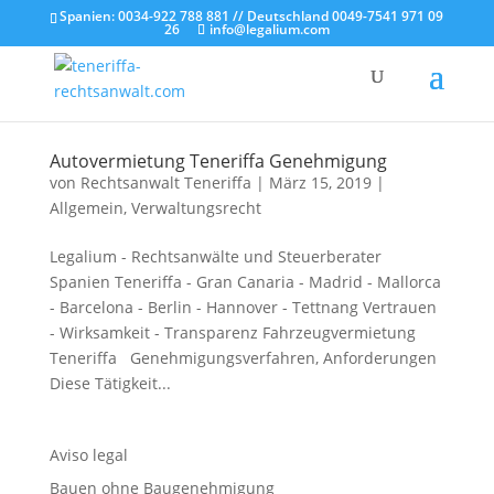
Spanien: 0034-922 788 881 // Deutschland 0049-7541 971 09
26
info@legalium.com
Autovermietung Teneriffa Genehmigung
von
Rechtsanwalt Teneriffa
|
März 15, 2019
|
Allgemein
,
Verwaltungsrecht
Legalium - Rechtsanwälte und Steuerberater
Spanien Teneriffa - Gran Canaria - Madrid - Mallorca
- Barcelona - Berlin - Hannover - Tettnang Vertrauen
- Wirksamkeit - Transparenz Fahrzeugvermietung
Teneriffa Genehmigungsverfahren, Anforderungen
Diese Tätigkeit...
Aviso legal
Bauen ohne Baugenehmigung