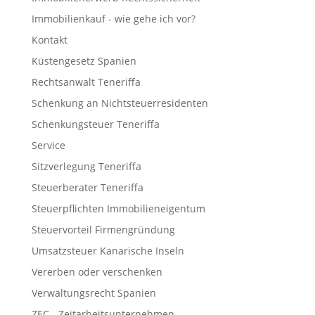
Immobilienkauf - wie gehe ich vor?
Kontakt
Küstengesetz Spanien
Rechtsanwalt Teneriffa
Schenkung an Nichtsteuerresidenten
Schenkungsteuer Teneriffa
Service
Sitzverlegung Teneriffa
Steuerberater Teneriffa
Legalium | Recht und Steuern Spanien
Steuerpflichten Immobilieneigentum
Deutschsprachige Beratung in Spanien
Steuervorteil Firmengründung
Umsatzsteuer Kanarische Inseln
Hola und herzlich willkommen!
Vererben oder verschenken
Sie wünschen sich rechtliche Sicherheit für Ihr
Vorhaben in Spanien?
Verwaltungsrecht Spanien
ZEC - Zeitarbeitsunternehmen